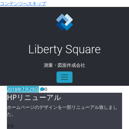
コンテンツへスキップ
HPリニューアル
Liberty Square
ホーム
/
情報
/
HPリニューアル
測量・図面作成会社
2018年7月29日
0
HPリニューアル
ホームページのデザインを一部リニューアル致しまし
た。
共有: