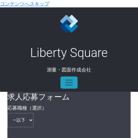
コンテンツへスキップ
Recruit Form
Liberty Square
ホーム
/
採用情報
/
Recruit Form
測量・図面作成会社
求人応募フォーム
応募職種（選択）